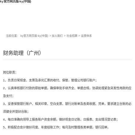
ky官方网页版-ky(中国)
当前位置：
ky官方网页版-ky(中国)
>
加入我们
>
社会招聘
>
运营体系
财务助理（广州）
岗位职责：
1、负责日常现金、支票及承兑汇票的收付、保管，管理公司银行账户；
2、认真审核银行付款的原始单据，确保审批手续齐全、单据合规，协调处理紧急突发性用款的应
急支付；
3、妥善保管银行账户、相关印章、空白支票、银行对账单及各类收据、凭单，要求建立台账的必
须健全并登好台账；
4、每日准确向领导上报各账户资金余额，做好现金日记账、日报表、支出情况登记表；
5、积极配合会计做好月度、年度结账工作；每月及时整理各类单据，银行回单。