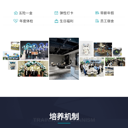
五险一金
弹性打卡
带薪年假
年度体检
生日福利
员工宿舍
培养机制
TRAINING MECHANISM