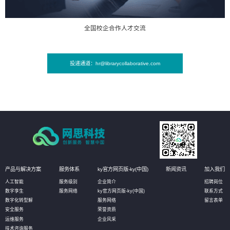
全国校企合作人才交流
投递通道：hr@librarycollaborative.com
产品与解决方案
服务体系
ky官方网页版-ky(中国)
新闻资讯
加入我们
人工智能
服务级别
企业简介
招聘岗位
数字孪生
服务网络
ky官方网页版-ky(中国)
联系方式
数字化转型解
服务网络
留言表单
安全服务
荣誉资质
运维服务
企业风采
技术咨询服务