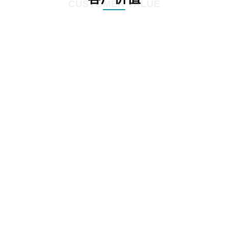
CUSTOMER VALUE
01
优化管理流程，建立规范化的流程体系，提升资产管理水平
02
提供便利的信息化支持手段，提升企业资产动态跟踪管理水平，提升资产管控
能力
03
建立资产多维度数据规范体系，多角度提供资产信息数据
04
建立资产成本与业务效益分析体系，深入开展资产分析