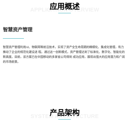
应用概述
APPLICATION OVERVIEW
智慧资产管理
智慧资产管理利用AI、物联网等前沿技术，实现了资产全生命周期的精细化、集成化管理，有力
推动了企业的规范化建设进 程。通过这一创新模式，资产管理达到了标准化、数字化、智能化的
新高度。目前，该方案已在中国移动的多家省公司得到 成功应用，展现出强大的应用潜力和广阔
的市场前景。
产品架构
SYSTEM ARCHITECTURE