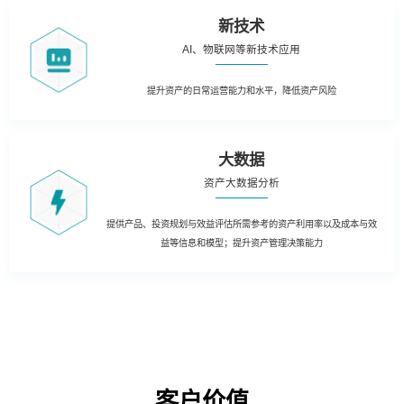
新技术
AI、物联网等新技术应用
提升资产的日常运营能力和水平，降低资产风险
大数据
资产大数据分析
提供产品、投资规划与效益评估所需参考的资产利用率以及成本与效
益等信息和模型；提升资产管理决策能力
客户价值