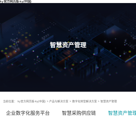
ky官方网页版-ky(中国)
智慧资产管理
当前位置：
ky官方网页版-ky(中国)
>
产品与解决方案
>
数字化转型解决方案
>
智慧资产管理
企业数字化服务平台
智慧采购供应链
智慧资产管