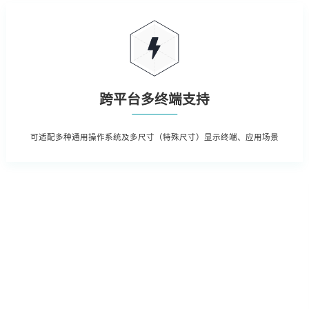
跨平台多终端支持
可适配多种通用操作系统及多尺寸（特殊尺寸）显示终端、应用场景