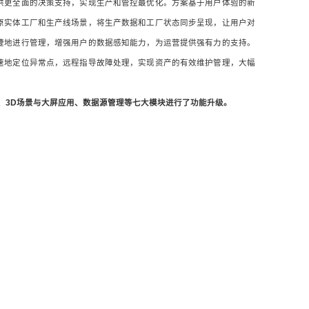
供更全面的决策支持，实现生产和管控最优化。方案基于用户体验的新
原实体工厂和生产线场景，将生产数据和工厂状态同步呈现，让用户对
捷地进行管理，增强用户的数据感知能力，为运营提供强有力的支持。
速地定位异常点，远程指导故障处理，实现资产的有效维护管理，大幅
理、3D场景与大屏应用、数据源管理等七大模块进行了功能升级。