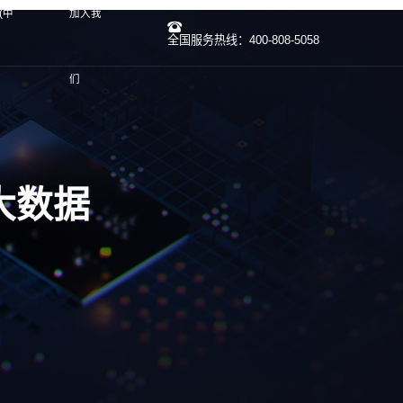
(中
加入我
全国服务热线：400-808-5058
们
业大数据