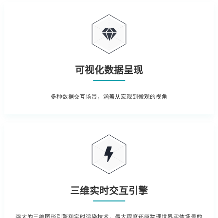
可视化数据呈现
多种数据交互场景，涵盖从宏观到微观的视角
三维实时交互引擎
强大的三维图形引擎和实时渲染技术，最大程度还原物理世界实体场景的